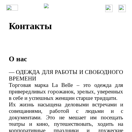
Контакты
Каталог
Новая коллекция
Распродажа
О нас
Жакеты и жилеты
— ОДЕЖДА ДЛЯ РАБОТЫ И СВОБОДНОГО
Юбки
ВРЕМЕНИ
Брюки
Торговая марка La Belle – это одежда для
привередливых горожанок, зрелых, уверенных
Блузки
в себе и успешных женщин старше тридцати.
Их жизнь насыщена деловыми встречами и
Платья
совещаниями, работой с людьми и с
Личный кабинет
документами. Это не мешает им посещать
театры и кино, путешествовать, ходить на
Избранное
корпоративные праздники и дружеские